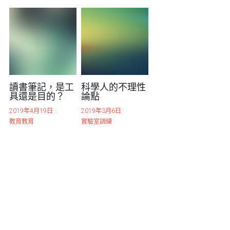
讀書筆記，是工
科學人的不理性
具還是目的？
論點
2019年4月19日
·
2019年3月6日
·
教育教育
實驗室訓練